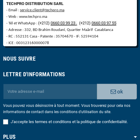
TECHPRO DISTRIBUTION SARL
- Email :
service.client@techpro.ma
- Web : www.techpro.ma
(+212)
0660 03 99 23 ,
(
+
212)
0660 03 97 55
- Tél et WhatsApp :
- Adresse : 332, BD Brahim Roudani, Quartier Maârif Casablanca
- RC : 552131 Casa - Patente : 35704670 - IF: 52594104
- ICE : 003123160000078
NOUS SUIVRE
LETTRE D'INFORMATIONS
ok
Vous pouvez vous désinscrire à tout moment. Vous trouverez pour cela nos
informations de contact dans les conditions d'utilisation du site.
J'accepte les termes et conditions et la politique de confidentialité.
PLUS