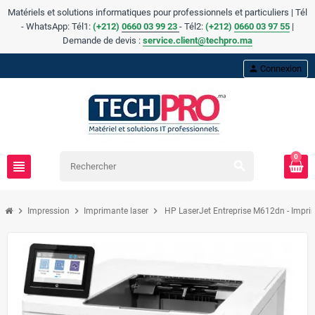
Matériels et solutions informatiques pour professionnels et particuliers | Tél
- WhatsApp: Tél1:
(+212)
0660 03 99 23
- Tél2:
(
+
212)
0660 03 97 55
|
Demande de devis :
service.client@techpro.ma
person
Connexion
0
view_headline
search
chevron_right
chevron_right
chevron_right
Impression
Imprimante laser
HP LaserJet Entreprise M612dn - Imp