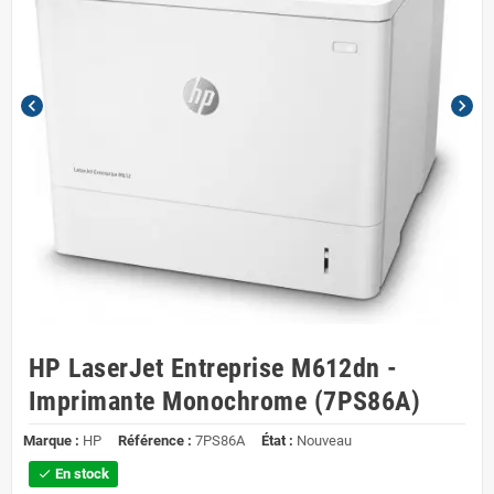
chevron_left
chevron_right
HP LaserJet Entreprise M612dn -
Imprimante Monochrome (7PS86A)
Marque :
HP
Référence :
7PS86A
État :
Nouveau
En stock
check