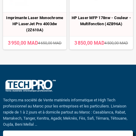
Imprimante Laser Monochrome
HP Laser MFP 178nw - Couleur -
HP LaserJet Pro 4003dw
Multifonction (4ZB96A)
(2Z610A)
3 950,00 MAD
3 850,00 MAD
4 650,00 MAD
4 500,00 MAD
Techpro.ma société de Vente matériels informatique et High Tech
professionnel au Maroc pour les entreprises et les particuliers. Livraison
rapide de 1 à 2 jours et à domicile partout au Maroc : Casablanca, Rabat,
Marrakech, Tanger, Kenitra, Agadir, Meknès, Fès, Safi, Témara, Tétouane,
Oujda, Beni Mellal …