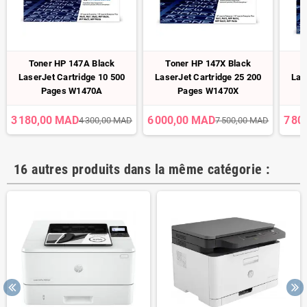
Toner HP 147A Black
Toner HP 147X Black
T
LaserJet Cartridge 10 500
LaserJet Cartridge 25 200
Las
Pages W1470A
Pages W1470X
3 180,00 MAD
6 000,00 MAD
7 80
4 300,00 MAD
7 500,00 MAD
16 autres produits dans la même catégorie :