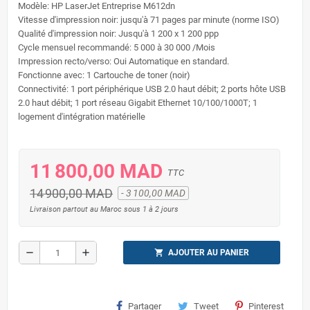
Modèle: HP LaserJet Entreprise M612dn
Vitesse d'impression noir: jusqu'à 71 pages par minute (norme ISO)
Qualité d'impression noir: Jusqu'à 1 200 x 1 200 ppp
Cycle mensuel recommandé: 5 000 à 30 000 /Mois
Impression recto/verso: Oui Automatique en standard.
Fonctionne avec: 1 Cartouche de toner (noir)
Connectivité: 1 port périphérique USB 2.0 haut débit; 2 ports hôte USB
2.0 haut débit; 1 port réseau Gigabit Ethernet 10/100/1000T; 1
logement d'intégration matérielle
11 800,00 MAD
TTC
14 900,00 MAD
- 3 100,00 MAD
Livraison partout au Maroc sous 1 à 2 jours
remove
add
shopping_cart
AJOUTER AU PANIER
Partager
Tweet
Pinterest