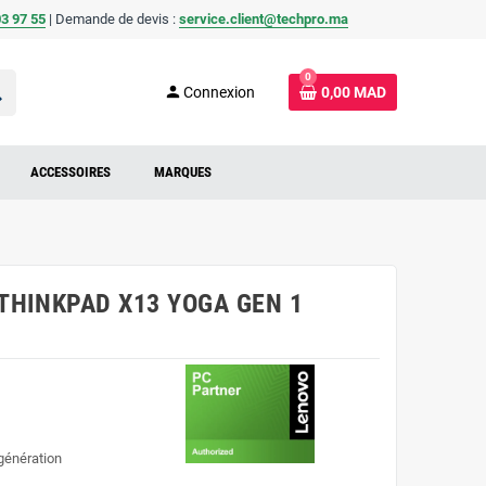
3 97 55
| Demande de devis :
service.client@techpro.ma
0
ch
person
Connexion
0,00 MAD
ACCESSOIRES
MARQUES
le THINKPAD X13 YOGA GEN 1
génération