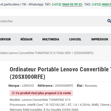
t particuliers | Tél - WhatsApp: Tél1:
(+212)
0660 03 99 23
- Tél2:
(
+
212)
0660 0
sear
SERVEUR
RÉSEAUX
MULTIMEDIA
LOGICIEL
IMPRESSION
ortable Lenovo Convertible THINKPAD X13 YOGA GEN 1 (20SX000RFE)
Ordinateur Portable Lenovo Convertib
(20SX000RFE)
Marque :
LENOVO
Référence :
20SX000RFE
État :
Nouveau
Ce produit n'est plus proposé à la vente
block
Modèle: Lenovo Convertible THINKPAD X13
Processeur: intel® Core™ i5-10210U (4C / 8T, 1.6 / 4.2GHz, 6MB) 10eme 
Mémoire RAM installée: 8 Go Soudée DDR4-2666