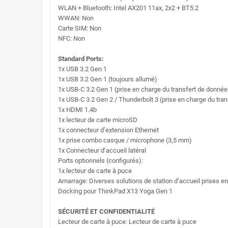
WLAN + Bluetooth: Intel AX201 11ax, 2x2 + BT5.2
WWAN: Non
Carte SIM: Non
NFC: Non
Standard Ports:
1x USB 3.2 Gen 1
1x USB 3.2 Gen 1 (toujours allumé)
1x USB-C 3.2 Gen 1 (prise en charge du transfert de données,
1x USB-C 3.2 Gen 2 / Thunderbolt 3 (prise en charge du tran
1x HDMI 1.4b
1x lecteur de carte microSD
1x connecteur d’extension Ethernet
1x prise combo casque / microphone (3,5 mm)
1x Connecteur d’accueil latéral
Ports optionnels (configurés):
1x lecteur de carte à puce
Amarrage: Diverses solutions de station d’accueil prises en 
Docking pour ThinkPad X13 Yoga Gen 1
SÉCURITÉ ET CONFIDENTIALITÉ
Lecteur de carte à puce: Lecteur de carte à puce