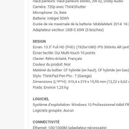
Haut-parleurs: Haut-parleurs stéréo, 2W x2, Dolby Audio
Caméra: 720p avec ThinkShutter
Microphone: 2x, Baie
Batterie: Intégré 50Wh
Durée de vie maximale de la batterie: MobileMark 2014: 18.2
Adaptateur secteur: USB-C 65W (3 broches)
DESIGN
Ecran: 13.3" Full HD (FHD) (1920x1080) IPS 300nits AR (anti-r
Écran tactile: Oui Multi-touch 10 points
Clavier: Rétro-éclairé, Français
Couleur du produit: Noir
Matériel du boîtier: CF hybride (en haut), CF hybride (en bas
Stylo: ThinkPad Pen Pro - 7 (Garage)
Dimensions (L*P*H): 310,4 x 219 x 15,95 mm (12,22 x 8,62 
Poids: Environ 1,25 kg
LOGICIEL
Système d’exploitation: Windows 10 Professionnel 64bit F
Logiciels groupés: Aucun
CONNECTIVITÉ
Ethernet: 100/1000M (adaptateur nécessaire)