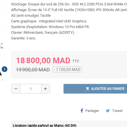
Stockage: Disque dur ssd de 256 Go - SSD M.2 2280 PCIe 3.0x4 NVMe O
Affichage: Écran de 13.3" Full HD tactile (1920x1080) IPS 300nits AR (anti
AS (anti-smudge) Tactile
Carte graphique: Integrated intel UHD Graphics.
Système d'exploitation: Windows 10 Pro 64bit FR.
Clavier: Rétroéclairé, français (AZERTY).
Garantie: 3 ans..
ut_map
18 800,00 MAD
TTC
chevron_right
19 900,00 MAD
- 1 100,00 MAD
remove
add
shopping_cart
AJOUTER AU PANIER
Partager
Tweet
Livraison rapide partout au Maroc (60 DH)