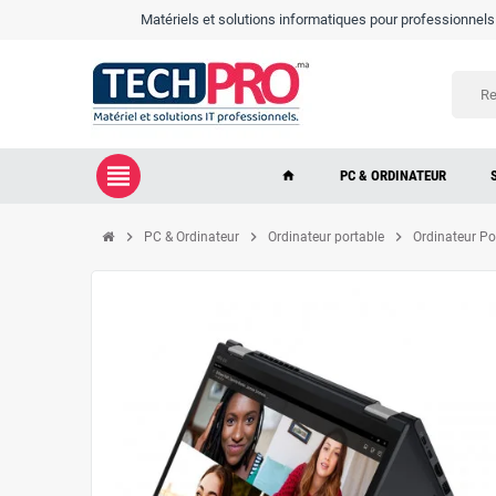
Matériels et solutions informatiques pour professionnels e
view_headline
PC & ORDINATEUR
home
chevron_right
chevron_right
chevron_right
PC & Ordinateur
Ordinateur portable
Ordinateur P