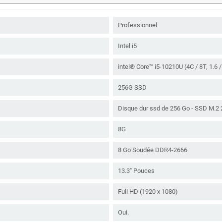
Professionnel
Intel i5
intel® Core™ i5-10210U (4C / 8T, 1.6
256G SSD
Disque dur ssd de 256 Go - SSD M.2
8G
8 Go Soudée DDR4-2666
13.3" Pouces
Full HD (1920 x 1080)
Oui.