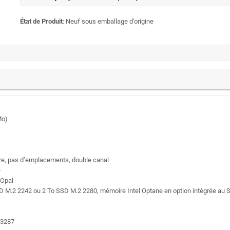
État de Produit
: Neuf sous emballage d’origine
Mo)
e, pas d’emplacements, double canal
e
 Opal
D M.2 2242 ou 2 To SSD M.2 2280, mémoire Intel Optane en option intégrée au 
C3287