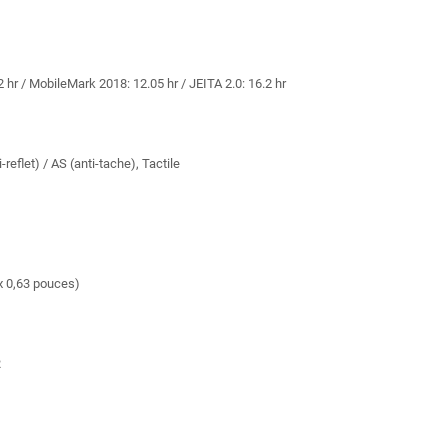
 hr / MobileMark 2018: 12.05 hr / JEITA 2.0: 16.2 hr
eflet) / AS (anti-tache), Tactile
)
x 0,63 pouces)
R