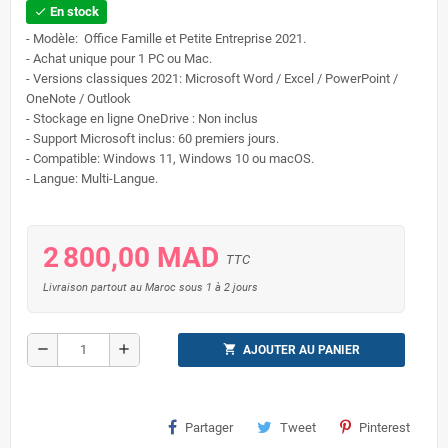
En stock
check
- Modèle: Office Famille et Petite Entreprise 2021.
- Achat unique pour 1 PC ou Mac.
- Versions classiques 2021: Microsoft Word / Excel / PowerPoint /
OneNote / Outlook
- Stockage en ligne OneDrive : Non inclus
- Support Microsoft inclus: 60 premiers jours.
- Compatible: Windows 11, Windows 10 ou macOS.
- Langue: Multi-Langue.
2 800,00 MAD
TTC
Livraison partout au Maroc sous 1 à 2 jours
remove
add
shopping_cart
AJOUTER AU PANIER
Partager
Tweet
Pinterest