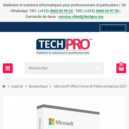
Matériels et solutions informatiques pour professionnels et particuliers | Tél
- WhatsApp: Tél1:
(+212)
0660 03 99 23
- Tél2:
(
+
212)
0660 03 97 55
|
Demande de devis :
service.client@techpro.ma
person
Connexion
0
view_headline
search
chevron_right
chevron_right
chevron_right
Logiciel
Bureautique
Microsoft Office Home et Petite entreprise 2021 