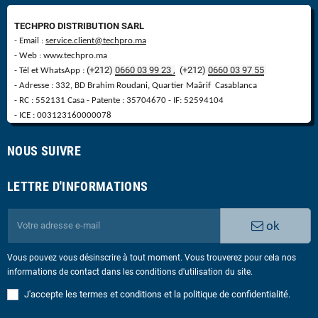
TECHPRO DISTRIBUTION SARL
- Email :
service.client@techpro.ma
- Web : www.techpro.ma
(+212)
0660 03 99 23 ,
(
+
212)
0660 03 97 55
- Tél et WhatsApp :
- Adresse : 332, BD Brahim Roudani, Quartier Maârif Casablanca
- RC : 552131 Casa - Patente : 35704670 - IF: 52594104
- ICE : 003123160000078
NOUS SUIVRE
LETTRE D'INFORMATIONS
ok
Vous pouvez vous désinscrire à tout moment. Vous trouverez pour cela nos
informations de contact dans les conditions d'utilisation du site.
J'accepte les termes et conditions et la politique de confidentialité.