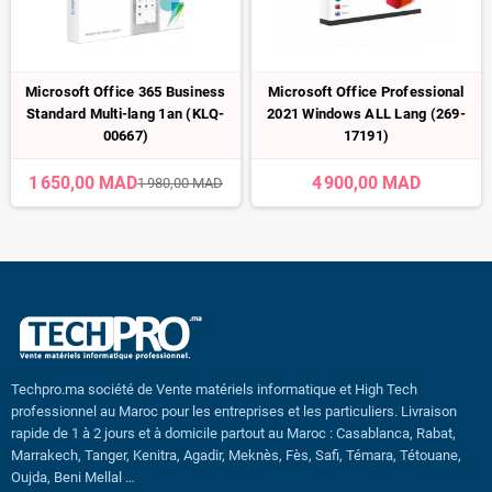
Microsoft Office 365 Business
Microsoft Office Professional
Standard Multi-lang 1an (KLQ-
2021 Windows ALL Lang (269-
00667)
17191)
1 650,00 MAD
4 900,00 MAD
1 980,00 MAD
Techpro.ma société de Vente matériels informatique et High Tech
professionnel au Maroc pour les entreprises et les particuliers. Livraison
rapide de 1 à 2 jours et à domicile partout au Maroc : Casablanca, Rabat,
Marrakech, Tanger, Kenitra, Agadir, Meknès, Fès, Safi, Témara, Tétouane,
Oujda, Beni Mellal …