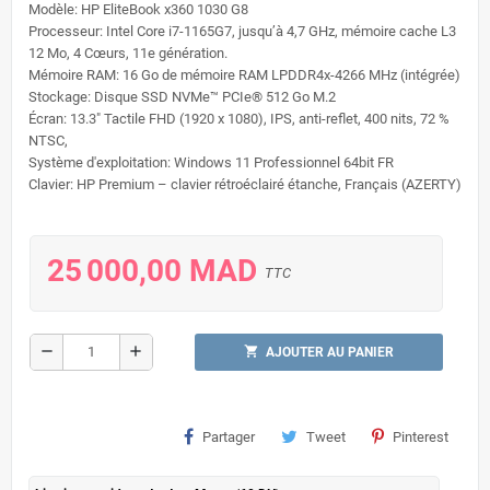
Modèle: HP EliteBook x360 1030 G8
Processeur: Intel Core
i7-1165G7,
jusqu’à 4,7 GHz, mémoire cache L3
12 Mo, 4 Cœurs, 11e génération.
Mémoire RAM: 16 Go de mémoire RAM LPDDR4x-4266 MHz (intégrée)
Stockage: Disque SSD NVMe™ PCIe® 512 Go M.2
Écran: 13.3" Tactile FHD (1920 x 1080), IPS, anti-reflet, 400 nits, 72 %
NTSC,
Système d'exploitation: Windows 11 Professionnel 64bit FR
Clavier: HP Premium – clavier rétroéclairé étanche, Français (AZERTY)
25 000,00 MAD
TTC
remove
add
shopping_cart
AJOUTER AU PANIER
Partager
Tweet
Pinterest