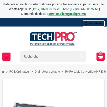
Matériels et solutions informatiques pour professionnels et particuliers | Tél
- WhatsApp: Tél1:
(+212)
0660 03 99 23
- Tél2:
(
+
212)
0660 03 97 55
|
Demande de devis :
service.client@techpro.ma
person
Connexion
0
view_headline
search
chevron_right
chevron_right
chevron_right
PC & Ordinateur
Ordinateur portable
Pc Portable Convertible HP Eli