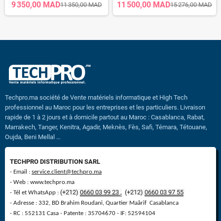
9 350,00 MAD
11 500,00 MAD
11 350,00 MAD
15 276,00 MAD
Techpro.ma société de Vente matériels informatique et High Tech
professionnel au Maroc pour les entreprises et les particuliers. Livraison
rapide de 1 à 2 jours et à domicile partout au Maroc : Casablanca, Rabat,
Marrakech, Tanger, Kenitra, Agadir, Meknès, Fès, Safi, Témara, Tétouane,
Oujda, Beni Mellal …
TECHPRO DISTRIBUTION SARL
- Email :
service.client@techpro.ma
- Web : www.techpro.ma
(+212)
0660 03 99 23 ,
(
+
212)
0660 03 97 55
- Tél et WhatsApp :
- Adresse : 332, BD Brahim Roudani, Quartier Maârif Casablanca
- RC : 552131 Casa - Patente : 35704670 - IF: 52594104