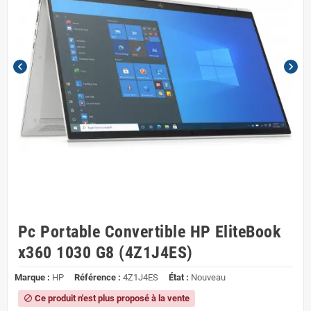
chevron_left
chevron_right
Pc Portable Convertible HP EliteBook
x360 1030 G8 (4Z1J4ES)
Marque :
HP
Référence :
4Z1J4ES
État :
Nouveau
Ce produit n'est plus proposé à la vente
block