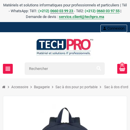
Matériels et solutions informatiques pour professionnels et particuliers | Tél
- WhatsApp: Tél1:
(+212)
0660 03 99 23
- Tél2:
(
+
212)
0660 03 97 55
|
Demande de devis :
service.client@techpro.ma
person
Connexion
0
view_headline
search
chevron_right
chevron_right
chevron_right
chevron_right
Accessoire
Bagagerie
Sac à dos pour pc portable
Sac à dos d'ord