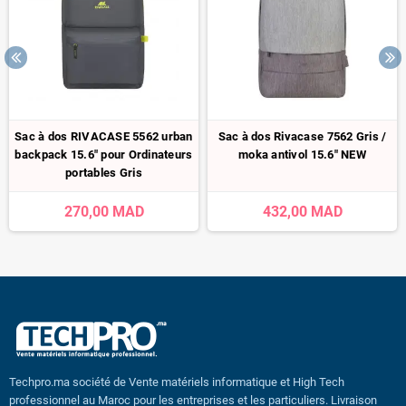
Sac à dos RIVACASE 5562 urban
‎Sac à dos Rivacase 7562 Gris /
backpack 15.6" pour Ordinateurs
moka antivol 15.6" NEW
portables Gris
270,00 MAD
432,00 MAD
Techpro.ma société de Vente matériels informatique et High Tech
professionnel au Maroc pour les entreprises et les particuliers. Livraison