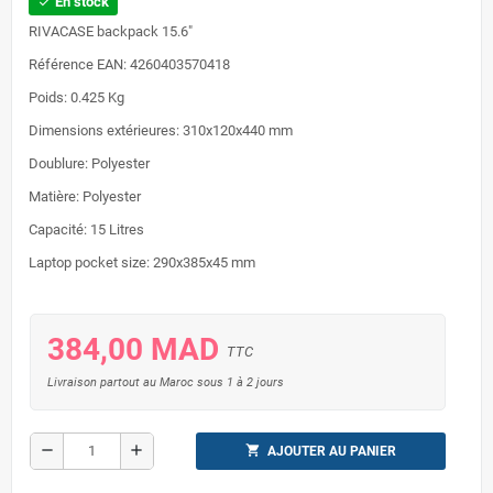
En stock
check
RIVACASE backpack 15.6"
Référence EAN: 4260403570418
Poids: 0.425 Kg
Dimensions extérieures: 310x120x440 mm
Doublure: Polyester
Matière: Polyester
Capacité: 15 Litres
Laptop pocket size: 290x385x45 mm
384,00 MAD
TTC
Livraison partout au Maroc sous 1 à 2 jours
remove
add
shopping_cart
AJOUTER AU PANIER