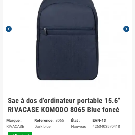
chevron_left
chevron_right
Sac à dos d'ordinateur portable 15.6"
RIVACASE KOMODO 8065 Blue foncé
Marque :
Référence :
8065
État :
EAN-13
RIVACASE
Dark blue
Nouveau
4260403570418