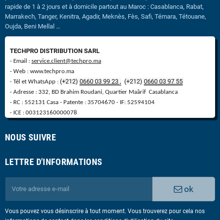
rapide de 1 à 2 jours et à domicile partout au Maroc : Casablanca, Rabat,
Marrakech, Tanger, Kenitra, Agadir, Meknès, Fès, Safi, Témara, Tétouane,
Oujda, Beni Mellal …
TECHPRO DISTRIBUTION SARL
- Email :
service.client@techpro.ma
- Web : www.techpro.ma
(+212)
0660 03 99 23 ,
(
+
212)
0660 03 97 55
- Tél et WhatsApp :
- Adresse : 332, BD Brahim Roudani, Quartier Maârif Casablanca
- RC : 552131 Casa - Patente : 35704670 - IF: 52594104
- ICE : 003123160000078
NOUS SUIVRE
LETTRE D'INFORMATIONS
ok
Vous pouvez vous désinscrire à tout moment. Vous trouverez pour cela nos