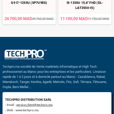
G9 i7-1255U (5P7U9ES)
i5-1335U 15,6" FHD (DL-
LAT3550-I5)
26 700,00 MAD
11 100,00 MAD
35 760,00 MAD
11 750,00 MAD
Techpro.ma société de Vente matériels informatique et High Tech
professionnel au Maroc pour les entreprises et les particuliers. Livraison
rapide de 1 à 2 jours et à domicile partout au Maroc : Casablanca, Rabat,
Marrakech, Tanger, Kenitra, Agadir, Meknès, Fès, Safi, Témara, Tétouane,
Oujda, Beni Mellal …
TECHPRO DISTRIBUTION SARL
- Email :
service.client@techpro.ma
- Web : www.techpro.ma