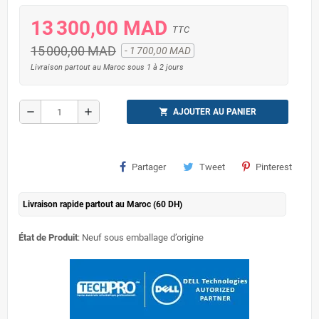
13 300,00 MAD
TTC
15 000,00 MAD
- 1 700,00 MAD
Livraison partout au Maroc sous 1 à 2 jours
remove
add
shopping_cart
AJOUTER AU PANIER
Partager
Tweet
Pinterest
Livraison rapide partout au Maroc (60 DH)
État de Produit
: Neuf sous emballage d’origine