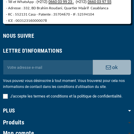
(+212)
0660 03 99 23 ,
(
+
212)
0660 03 97 55
- Tél et WhatsApp :
- Adresse : 332, BD Brahim Roudani, Quartier Maârif Casablanca
- RC : 552131 Casa - Patente : 35704670 - IF: 52594104
- ICE : 003123160000078
NOUS SUIVRE
LETTRE D'INFORMATIONS
ok
Vous pouvez vous désinscrire à tout moment. Vous trouverez pour cela nos
informations de contact dans les conditions d'utilisation du site.
J'accepte les termes et conditions et la politique de confidentialité.
PLUS
Produits
Mon compte