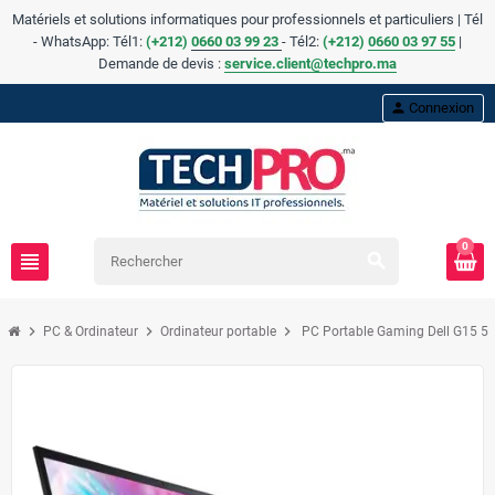
Matériels et solutions informatiques pour professionnels et particuliers | Tél
- WhatsApp: Tél1:
(+212)
0660 03 99 23
- Tél2:
(
+
212)
0660 03 97 55
|
Demande de devis :
service.client@techpro.ma
person
Connexion
0
view_headline
search
chevron_right
chevron_right
chevron_right
PC & Ordinateur
Ordinateur portable
PC Portable Gaming Dell G15 55