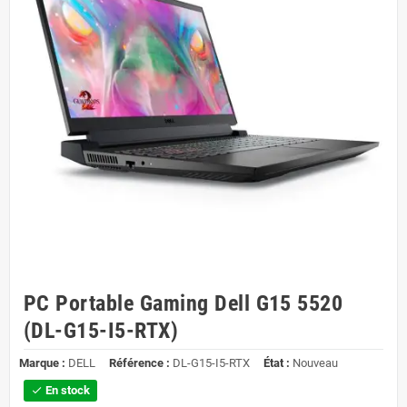
PC Portable Gaming Dell G15 5520
(DL-G15-I5-RTX)
Marque :
DELL
Référence :
DL-G15-I5-RTX
État :
Nouveau
En stock
check