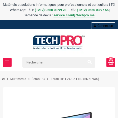
Matériels et solutions informatiques pour professionnels et particuliers | Tél
- WhatsApp: Tél1:
(+212)
0660 03 99 23
- Tél2:
(
+
212)
0660 03 97 55
|
Demande de devis :
service.client@techpro.ma
person
Connexion
0
view_headline
search
chevron_right
chevron_right
chevron_right
Multimedia
Écran PC
Écran HP E24 G5 FHD (6N6E9AS)