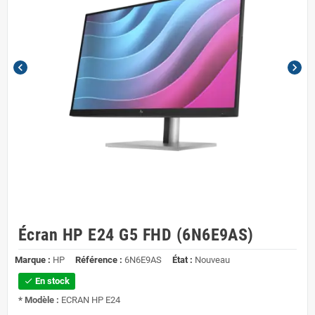
chevron_left
chevron_right
Écran HP E24 G5 FHD (6N6E9AS)
Marque :
HP
Référence :
6N6E9AS
État :
Nouveau
En stock
check
* Modèle :
ECRAN HP E24