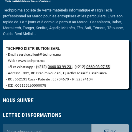
Techpro.ma société de Vente matériels informatique et High Tech
professionnel au Maroc pour les entreprises et les particuliers. Livraison
rapide de 1 à 2 jours et à domicile partout au Maroc : Casablanca, Rabat,
Marrakech, Tanger, Kenitra, Agadir, Meknès, Fès, Safi, Témara, Tétouane,
Oujda, Beni Mellal …
TECHPRO DISTRIBUTION SARL
- Email :
service.client@techpro.ma
- Web : www.techpro.ma
(+212)
0660 03 99 23 ,
(
+
212)
0660 03 97 55
- Tél et WhatsApp :
- Adresse : 332, BD Brahim Roudani, Quartier Maârif Casablanca
- RC : 552131 Casa - Patente : 35704670 - IF: 52594104
- ICE : 003123160000078
NOUS SUIVRE
LETTRE D'INFORMATIONS
ok