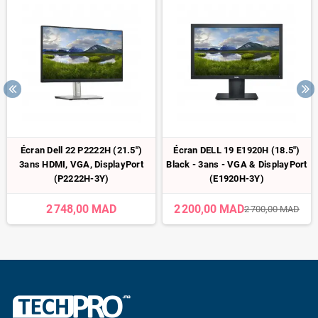
Écran Dell 22 P2222H (21.5")
Écran DELL 19 E1920H (18.5")
3ans HDMI, VGA, DisplayPort
Black - 3ans - VGA & DisplayPort
(P2222H-3Y)
(E1920H-3Y)
2 748,00 MAD
2 200,00 MAD
2 700,00 MAD