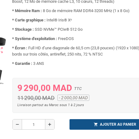
Boost, 12 Mo de mémoire cache L3, 10 cœurs, 12 threads)
* Mémoire Ram :
8 Go de mémoire RAM DDR4-3200 MHz (1 x 8 Go)
* Carte graphique :
Intel® Iris® Xᵉ
* Stockage :
SSD NVMe™ PCIe® 512 Go
* Système d'exploitation :
FreeDOS
* Écran :
Full HD d’une diagonale de 60,5 cm (23,8 pouces) (1920 x 1080)
ut_map
bords sur trois côtés, antireflet, 250 nits, 72 % NTSC
* Garantie :
3 ANS
9 290,00 MAD
TTC
11 290,00 MAD
- 2 000,00 MAD
Livraison partout au Maroc sous 1 à 2 jours
remove
add
shopping_cart
AJOUTER AU PANIER