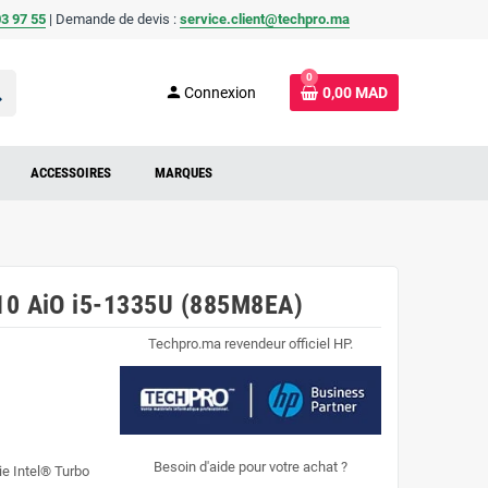
3 97 55
| Demande de devis :
service.client@techpro.ma
0
ch
person
Connexion
0,00 MAD
ACCESSOIRES
MARQUES
G10 AiO i5-1335U (885M8EA)
Techpro.ma revendeur officiel HP.
Besoin d'aide pour votre achat ?
ie Intel® Turbo