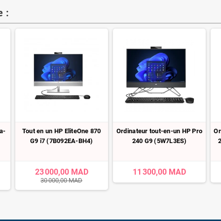
 :
a-
Tout en un HP EliteOne 870
Ordinateur tout-en-un HP Pro
Or
G9 i7 (7B092EA-BH4)
240 G9 (5W7L3ES)
23 000,00 MAD
11 300,00 MAD
30 000,00 MAD