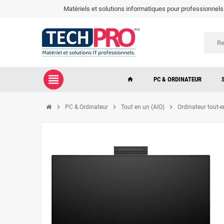
Matériels et solutions informatiques pour professionnels e
view_headline
PC & ORDINATEUR
home
chevron_right
chevron_right
chevron_right
PC & Ordinateur
Tout en un (AIO)
Ordinateur tout