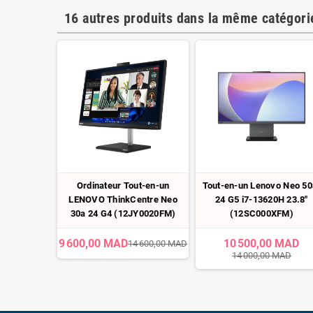
16 autres produits dans la même catégorie
REAU ALL-
Ordinateur Tout-en-un
Tout-en-un Lenovo Neo 50
LION 24-
LENOVO ThinkCentre Neo
24 G5 i7-13620H 23.8"
6E0X2EA)
30a 24 G4 (12JY0020FM)
(12SC000XFM)
 MAD
9 600,00 MAD
10 500,00 MAD
14 600,00 MAD
14 000,00 MAD