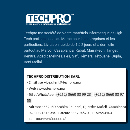
Techpro.ma société de Vente matériels informatique et High
Tech professionnel au Maroc pour les entreprises et les
particuliers. Livraison rapide de 1 à 2 jours et à domicile
partout au Maroc : Casablanca, Rabat, Marrakech, Tanger,
Kenitra, Agadir, Meknès, Fès, Safi, Témara, Tétouane, Oujda,
Beni Mellal …
TECHPRO DISTRIBUTION SARL
- Email :
service.client@techpro.ma
- Web : www.techpro.ma
(+212)
0660 03 99 23 ,
(
+
212)
0660 03 97
- Tél et WhatsApp :
55
- Adresse : 332, BD Brahim Roudani, Quartier Maârif Casablanca
- RC : 552131 Casa - Patente : 35704670 - IF: 52594104
- ICE : 003123160000078