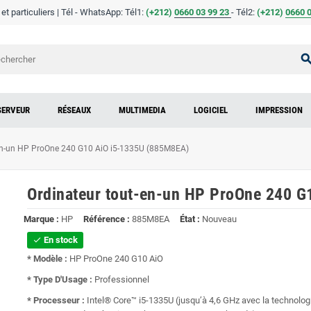
t particuliers | Tél - WhatsApp: Tél1:
(+212)
0660 03 99 23
- Tél2:
(
+
212)
0660 0
sear
SERVEUR
RÉSEAUX
MULTIMEDIA
LOGICIEL
IMPRESSION
-en-un HP ProOne 240 G10 AiO i5-1335U (885M8EA)
Ordinateur tout-en-un HP ProOne 240 
Marque :
HP
Référence :
885M8EA
État :
Nouveau
En stock
check
* Modèle :
HP ProOne 240 G10 AiO
* Type D'Usage :
Professionnel
* Processeur :
Intel® Core™ i5-1335U (jusqu’à 4,6 GHz avec la technolog