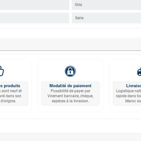
Gris
3ans
s produits
Modalité de paiement
Livrais
 sont neuf et
Possibilité de payer par
Logistique nat
ivré dans son
Virement bancaire, chèque,
rapide dans tou
d'origine.
espèces à la livraison.
Maroc so