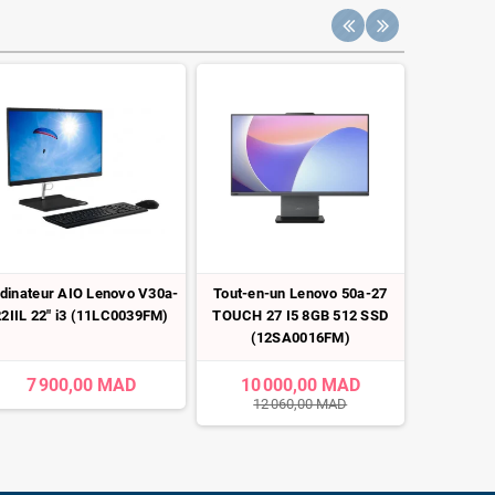
dinateur AIO Lenovo V30a-
Tout-en-un Lenovo 50a-27
Ordinateu
22IIL 22" i3 (11LC0039FM)
TOUCH 27 I5 8GB 512 SSD
24-cb100
(12SA0016FM)
7 900,00 MAD
10 000,00 MAD
15 
12 060,00 MAD
17 