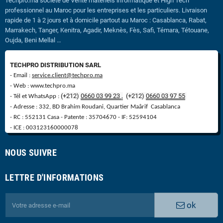
Techpro.ma société de Vente matériels informatique et High Tech
professionnel au Maroc pour les entreprises et les particuliers. Livraison
rapide de 1 à 2 jours et à domicile partout au Maroc : Casablanca, Rabat,
Marrakech, Tanger, Kenitra, Agadir, Meknès, Fès, Safi, Témara, Tétouane,
Oujda, Beni Mellal …
TECHPRO DISTRIBUTION SARL
- Email :
service.client@techpro.ma
- Web : www.techpro.ma
(+212)
0660 03 99 23 ,
(
+
212)
0660 03 97 55
- Tél et WhatsApp :
- Adresse : 332, BD Brahim Roudani, Quartier Maârif Casablanca
- RC : 552131 Casa - Patente : 35704670 - IF: 52594104
- ICE : 003123160000078
NOUS SUIVRE
LETTRE D'INFORMATIONS
ok