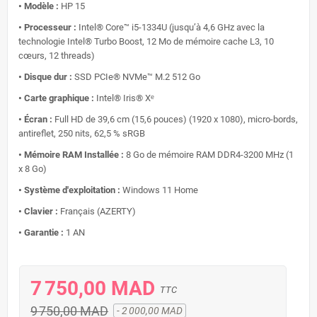
• Modèle :
HP 15
• Processeur :
Intel® Core™ i5-1334U (jusqu’à 4,6 GHz avec la
technologie Intel® Turbo Boost, 12 Mo de mémoire cache L3, 10
cœurs, 12 threads)
• Disque dur :
SSD PCIe® NVMe™ M.2 512 Go
• Carte graphique :
Intel® Iris® Xᵉ
• Écran :
Full HD de 39,6 cm (15,6 pouces) (1920 x 1080), micro-bords,
antireflet, 250 nits, 62,5 % sRGB
• Mémoire RAM Installée :
8 Go de mémoire RAM DDR4-3200 MHz (1
x 8 Go)
• Système d'exploitation :
Windows 11 Home
• Clavier :
Français (AZERTY)
• Garantie :
1 AN
7 750,00 MAD
TTC
9 750,00 MAD
- 2 000,00 MAD