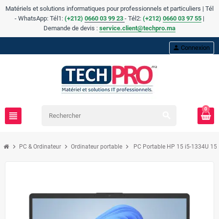
Matériels et solutions informatiques pour professionnels et particuliers | Tél
- WhatsApp: Tél1:
(+212)
0660 03 99 23
- Tél2:
(
+
212)
0660 03 97 55
|
Demande de devis :
service.client@techpro.ma
person
Connexion
0
view_headline
search
chevron_right
chevron_right
chevron_right
PC & Ordinateur
Ordinateur portable
PC Portable HP 15 i5-1334U 1