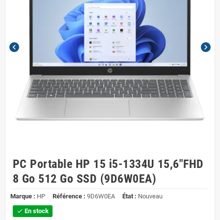
chevron_left
chevron_right
PC Portable HP 15 i5-1334U 15,6"FHD
8 Go 512 Go SSD (9D6W0EA)
Marque :
HP
Référence :
9D6W0EA
État :
Nouveau
En stock
check