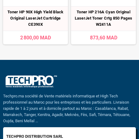
Toner HP 90X High Yield Black
Toner HP 216A Cyan Original
Original LaserJet Cartridge
LaserJet Toner Crtg 850 Pages
CE390X
W2411A
2 800,00 MAD
873,60 MAD
Techpro.ma société de Vente matériels informatique et High Tech
professionnel au Maroc pour les entreprises et les particuliers. Livraison
rapide de 1 à 2 jours et à domicile partout au Maroc : Casablanca, Rabat,
Marrakech, Tanger, Kenitra, Agadir, Meknès, Fès, Safi, Témara, Tétouane,
Oujda, Beni Mellal …
TECHPRO DISTRIBUTION SARL