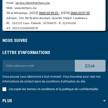
- Email :
service.client@techpro.ma
- Web : www.techpro.ma
(+212)
0660 03 99 23 ,
(
+
212)
0660 03 97 55
- Tél et WhatsApp :
- Adresse : 332, BD Brahim Roudani, Quartier Maârif Casablanca
- RC : 552131 Casa - Patente : 35704670 - IF: 52594104
- ICE : 003123160000078
NOUS SUIVRE
LETTRE D'INFORMATIONS
ok
Vous pouvez vous désinscrire à tout moment. Vous trouverez pour cela nos
informations de contact dans les conditions d'utilisation du site.
J'accepte les termes et conditions et la politique de confidentialité.
PLUS