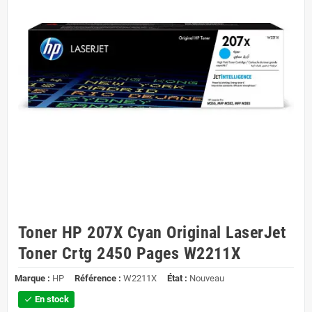
Toner HP 207X Cyan Original LaserJet
Toner Crtg 2450 Pages W2211X
Marque :
HP
Référence :
W2211X
État :
Nouveau
En stock
check