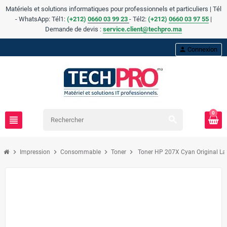
Matériels et solutions informatiques pour professionnels et particuliers | Tél
- WhatsApp: Tél1:
(+212)
0660 03 99 23
- Tél2:
(
+
212)
0660 03 97 55
|
Demande de devis :
service.client@techpro.ma
person
Connexion
0
view_headline
search
chevron_right
chevron_right
chevron_right
chevron_right
Impression
Consommable
Toner
Toner HP 207X Cyan Original L