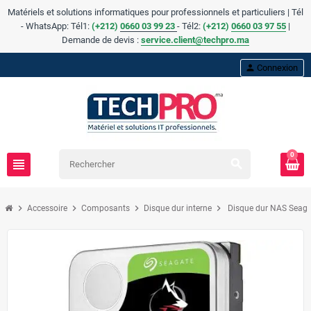
Matériels et solutions informatiques pour professionnels et particuliers | Tél
- WhatsApp: Tél1:
(+212)
0660 03 99 23
- Tél2:
(
+
212)
0660 03 97 55
|
Demande de devis :
service.client@techpro.ma
person
Connexion
0
view_headline
search
chevron_right
chevron_right
chevron_right
chevron_right
Accessoire
Composants
Disque dur interne
Disque dur NAS Seag