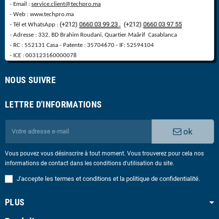
- Email :
service.client@techpro.ma
- Web : www.techpro.ma
(+212)
0660 03 99 23 ,
(
+
212)
0660 03 97 55
- Tél et WhatsApp :
- Adresse : 332, BD Brahim Roudani, Quartier Maârif Casablanca
- RC : 552131 Casa - Patente : 35704670 - IF: 52594104
- ICE : 003123160000078
NOUS SUIVRE
LETTRE D'INFORMATIONS
ok
Vous pouvez vous désinscrire à tout moment. Vous trouverez pour cela nos
informations de contact dans les conditions d'utilisation du site.
J'accepte les termes et conditions et la politique de confidentialité.
PLUS