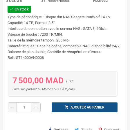
SEAGATE
ST14000VN0008
Nouveau
En stock
check
Type de périphérique : Disque dur NAS Seagate IronWolf 14 To.
Capacité: 14 TB, Format: 3.5".
Interface de connection avec le serveur NAS : SATA 3, 6Gb/s.
Vitesse de broche : 7200 TR/MIN.
Taille de la mémoire tampon : 256 Mo.
Caractéristiques : Sans halogène, compatible NAS, disponibilité 24/7,
Balance de plan double, Contrôle de récupération d'erreur.
Réf.: ST14000VN0008
7 500,00 MAD
TTC
Livraison partout au Maroc sous 1 à 2 jours
remove
add
shopping_cart
AJOUTER AU PANIER
Partager
Tweet
Pinterest