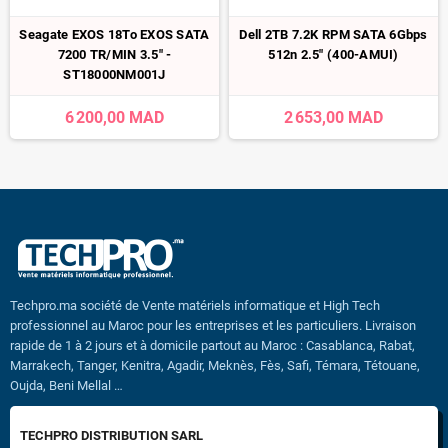
Seagate EXOS 18To EXOS SATA
Dell 2TB 7.2K RPM SATA 6Gbps
7200 TR/MIN 3.5" -
512n 2.5" (400-AMUI)
ST18000NM001J
6 200,00 MAD
2 653,00 MAD
Techpro.ma société de Vente matériels informatique et High Tech
professionnel au Maroc pour les entreprises et les particuliers. Livraison
rapide de 1 à 2 jours et à domicile partout au Maroc : Casablanca, Rabat,
Marrakech, Tanger, Kenitra, Agadir, Meknès, Fès, Safi, Témara, Tétouane,
Oujda, Beni Mellal …
TECHPRO DISTRIBUTION SARL