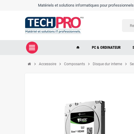
Matériels et solutions informatiques pour professionnels e
view_headline
PC & ORDINATEUR
home
chevron_right
chevron_right
chevron_right
chevron_right
Accessoire
Composants
Disque dur interne
Se