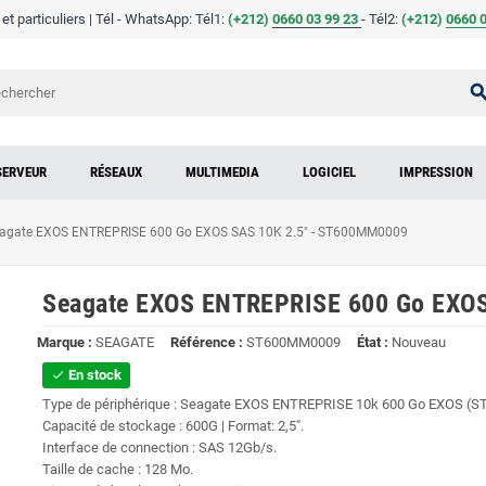
t particuliers | Tél - WhatsApp: Tél1:
(+212)
0660 03 99 23
- Tél2:
(
+
212)
0660 0
sear
SERVEUR
RÉSEAUX
MULTIMEDIA
LOGICIEL
IMPRESSION
agate EXOS ENTREPRISE 600 Go EXOS SAS 10K 2.5" - ST600MM0009
Seagate EXOS ENTREPRISE 600 Go EXO
Marque :
SEAGATE
Référence :
ST600MM0009
État :
Nouveau
En stock
check
Type de périphérique : Seagate EXOS ENTREPRISE 10k 600 Go EXOS 
Capacité de stockage : 600G | Format: 2,5".
Interface de connection : SAS 12Gb/s.
Taille de cache : 128 Mo.