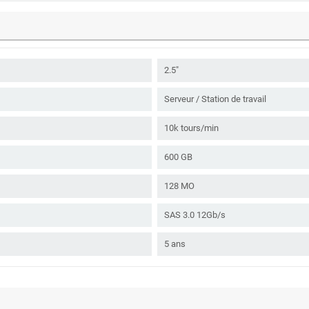
2.5"
Serveur / Station de travail
10k tours/min
600 GB
128 MO
SAS 3.0 12Gb/s
5 ans