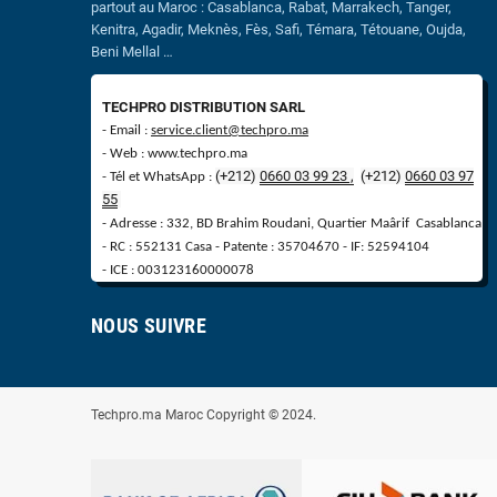
partout au Maroc : Casablanca, Rabat, Marrakech, Tanger,
Kenitra, Agadir, Meknès, Fès, Safi, Témara, Tétouane, Oujda,
Beni Mellal …
TECHPRO DISTRIBUTION SARL
- Email :
service.client@techpro.ma
- Web : www.techpro.ma
(+212)
0660 03 99 23 ,
(
+
212)
0660 03 97
- Tél et WhatsApp :
55
- Adresse : 332, BD Brahim Roudani, Quartier Maârif Casablanca
- RC : 552131 Casa - Patente : 35704670 - IF: 52594104
- ICE : 003123160000078
NOUS SUIVRE
Techpro.ma Maroc Copyright © 2024.