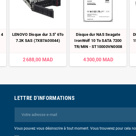
 4
LENOVO Disque dur 3.5" 6To
Disque dur NAS Seagate
D
7.2K SAS (7XB7A00044)
IronWolf 10 To SATA 7200
1
TR/MIN - ST10000VN0008
2 688,00 MAD
4 300,00 MAD
LETTRE D'INFORMATIONS
Vous pouvez vous désinscrire à tout moment. Vous trouverez pour cela nos 