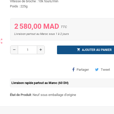
Vitesse de broche : 10k tours/min
Poids : 225g
2 580,00 MAD
TTC
Livraison partout au Maroc sous 1 à 2 jours
ut_map
remove
add
shopping_cart
AJOUTER AU PANIER
Partager
Tweet
Livraison rapide partout au Maroc (60 DH)
État de Produit
: Neuf sous emballage d’origine