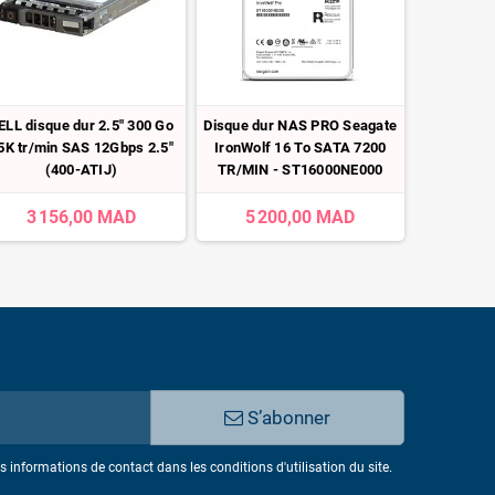
ELL disque dur 2.5" 300 Go
Disque dur NAS PRO Seagate
Disqu
5K tr/min SAS 12Gbps 2.5"
IronWolf 16 To SATA 7200
BARRACU
(400-ATIJ)
TR/MIN - ST16000NE000
ST
3 156,00 MAD
5 200,00 MAD
93
S’abonner
informations de contact dans les conditions d'utilisation du site.