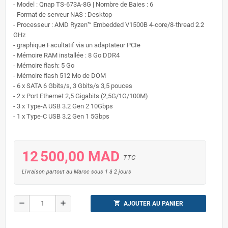
- Model : Qnap TS-673A-8G | Nombre de Baies : 6
- Format de serveur NAS : Desktop
- Processeur : AMD Ryzen™ Embedded V1500B 4-core/8-thread 2.2
GHz
- graphique Facultatif via un adaptateur PCIe
- Mémoire RAM installée : 8 Go DDR4
- Mémoire flash: 5 Go
- Mémoire flash 512 Mo de DOM
- 6 x SATA 6 Gbits/s, 3 Gbits/s 3,5 pouces
- 2 x Port Ethernet 2,5 Gigabits (2,5G/1G/100M)
- 3 x Type-A USB 3.2 Gen 2 10Gbps
- 1 x Type-C USB 3.2 Gen 1 5Gbps
12 500,00 MAD
TTC
Livraison partout au Maroc sous 1 à 2 jours
remove
add
shopping_cart
AJOUTER AU PANIER