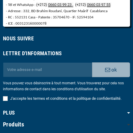
(+212)
0660 03 99 23 ,
(
+
212)
0660 03 97 55
- Tél et WhatsApp :
- Adresse : 332, BD Brahim Roudani, Quartier Maârif Casablanca
- RC : 552131 Casa - Patente : 35704670 - IF: 52594104
- ICE : 003123160000078
NOUS SUIVRE
LETTRE D'INFORMATIONS
ok
Vous pouvez vous désinscrire à tout moment. Vous trouverez pour cela nos
informations de contact dans les conditions d'utilisation du site.
J'accepte les termes et conditions et la politique de confidentialité.
PLUS
Produits