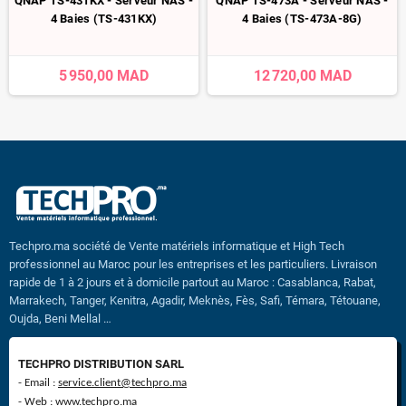
QNAP TS-431KX - Serveur NAS -
QNAP TS-473A - Serveur NAS -
4 Baies (TS-431KX)
4 Baies (TS-473A-8G)
5 950,00 MAD
12 720,00 MAD
Techpro.ma société de Vente matériels informatique et High Tech
professionnel au Maroc pour les entreprises et les particuliers. Livraison
rapide de 1 à 2 jours et à domicile partout au Maroc : Casablanca, Rabat,
Marrakech, Tanger, Kenitra, Agadir, Meknès, Fès, Safi, Témara, Tétouane,
Oujda, Beni Mellal …
TECHPRO DISTRIBUTION SARL
- Email :
service.client@techpro.ma
- Web : www.techpro.ma