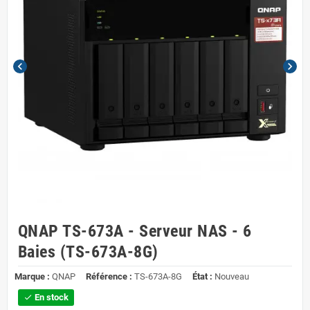
chevron_left
chevron_right
QNAP TS-673A - Serveur NAS - 6
Baies (TS-673A-8G)
Marque :
QNAP
Référence :
TS-673A-8G
État :
Nouveau
En stock
check