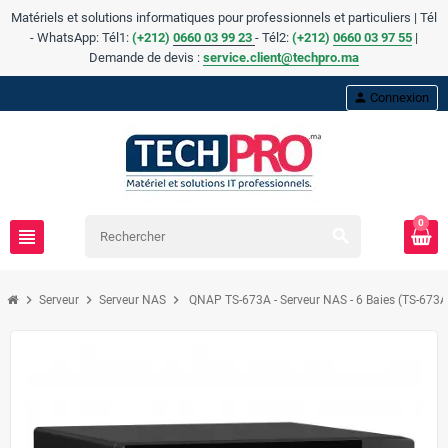
Matériels et solutions informatiques pour professionnels et particuliers | Tél
- WhatsApp: Tél1:
(+212)
0660 03 99 23
- Tél2:
(
+
212)
0660 03 97 55
|
Demande de devis :
service.client@techpro.ma
person
Connexion
0
view_headline
search
chevron_right
chevron_right
chevron_right
Serveur
Serveur NAS
QNAP TS-673A - Serveur NAS - 6 Baies (TS-673A