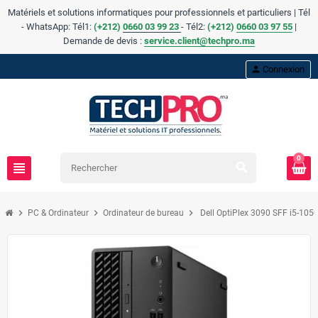
Matériels et solutions informatiques pour professionnels et particuliers | Tél
- WhatsApp: Tél1:
(+212)
0660 03 99 23
- Tél2:
(
+
212)
0660 03 97 55
|
Demande de devis :
service.client@techpro.ma
person
Connexion
0
view_headline
search
chevron_right
chevron_right
chevron_right
PC & Ordinateur
Ordinateur de bureau
Dell OptiPlex 3090 SFF i5-105