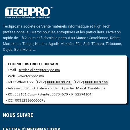
Techpro.ma société de Vente matériels informatique et High Tech
professionnel au Maroc pour les entreprises et les particuliers. Livraison
rapide de 1 à 2 jours et à domicile partout au Maroc : Casablanca, Rabat,
Marrakech, Tanger, Kenitra, Agadir, Meknès, Fès, Safi, Témara, Tétouane,
Oujda, Beni Mellal …
TECHPRO DISTRIBUTION SARL
- Email :
service.client@techpro.ma
- Web : www.techpro.ma
(+212)
0660 03 99 23 ,
(
+
212)
0660 03 97 55
- Tél et WhatsApp :
- Adresse : 332, BD Brahim Roudani, Quartier Maârif Casablanca
- RC : 552131 Casa - Patente : 35704670 - IF: 52594104
- ICE : 003123160000078
NOUS SUIVRE
LETTRE D'INFORMATIONS