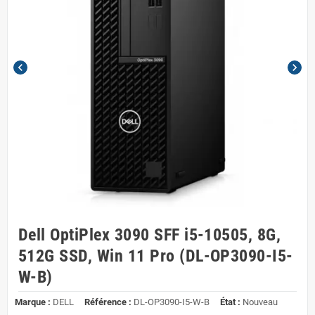
chevron_left
chevron_right
Dell OptiPlex 3090 SFF i5-10505, 8G,
512G SSD, Win 11 Pro (DL-OP3090-I5-
W-B)
Marque :
DELL
Référence :
DL-OP3090-I5-W-B
État :
Nouveau