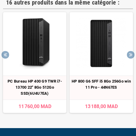
16 autres produits dans la même catégorie :
PC Bureau HP 400 G9 TWR i7-
HP 800 G6 SFF i5 8Go 256Go win
13700 22" 8Go 512Go
11 Pro - 44N67ES
SSD(6U4U7EA)
11 760,00 MAD
13 188,00 MAD