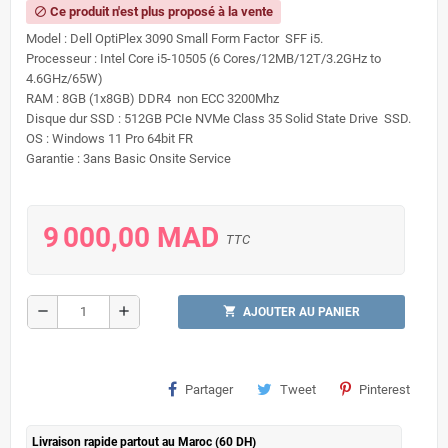
Ce produit n'est plus proposé à la vente
block
Model : Dell OptiPlex 3090 Small Form Factor SFF i5.
Processeur : Intel Core i5-10505 (6 Cores/12MB/12T/3.2GHz to
4.6GHz/65W)
RAM : 8GB (1x8GB) DDR4 non ECC 3200Mhz
Disque dur SSD : 512GB PCIe NVMe Class 35 Solid State Drive SSD.
OS : Windows 11 Pro 64bit FR
Garantie : 3ans Basic Onsite Service
9 000,00 MAD
TTC
remove
add
shopping_cart
AJOUTER AU PANIER
Partager
Tweet
Pinterest
Livraison rapide partout au Maroc (60 DH)