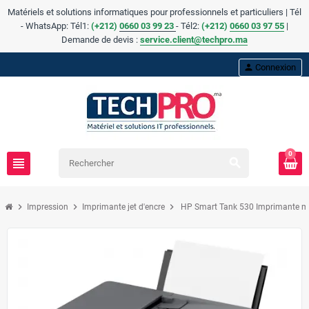
Matériels et solutions informatiques pour professionnels et particuliers | Tél
- WhatsApp: Tél1:
(+212)
0660 03 99 23
- Tél2:
(
+
212)
0660 03 97 55
|
Demande de devis :
service.client@techpro.ma
person
Connexion
0
view_headline
search
chevron_right
chevron_right
chevron_right
Impression
Imprimante jet d'encre
HP Smart Tank 530 Imprimante mul