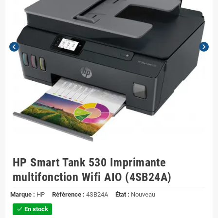
chevron_left
chevron_right
HP Smart Tank 530 Imprimante
multifonction Wifi AIO (4SB24A)
Marque :
HP
Référence :
4SB24A
État :
Nouveau
En stock
check