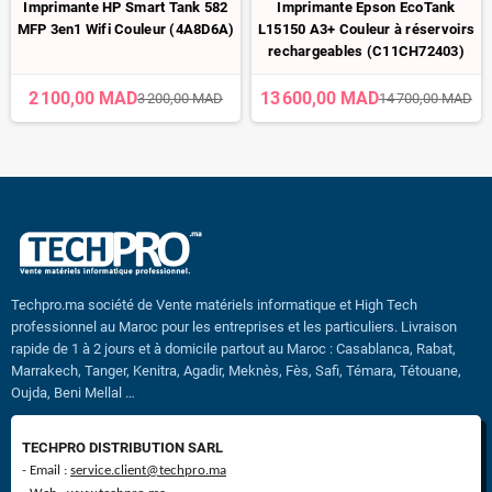
Imprimante HP Smart Tank 582
Imprimante Epson EcoTank
MFP 3en1 Wifi Couleur (4A8D6A)
L15150 A3+ Couleur à réservoirs
rechargeables (C11CH72403)
2 100,00 MAD
13 600,00 MAD
3 200,00 MAD
14 700,00 MAD
Techpro.ma société de Vente matériels informatique et High Tech
professionnel au Maroc pour les entreprises et les particuliers. Livraison
rapide de 1 à 2 jours et à domicile partout au Maroc : Casablanca, Rabat,
Marrakech, Tanger, Kenitra, Agadir, Meknès, Fès, Safi, Témara, Tétouane,
Oujda, Beni Mellal …
TECHPRO DISTRIBUTION SARL
- Email :
service.client@techpro.ma