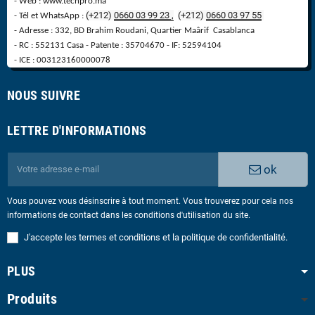
- Web : www.techpro.ma
(+212)
0660 03 99 23 ,
(
+
212)
0660 03 97 55
- Tél et WhatsApp :
- Adresse : 332, BD Brahim Roudani, Quartier Maârif Casablanca
- RC : 552131 Casa - Patente : 35704670 - IF: 52594104
- ICE : 003123160000078
NOUS SUIVRE
LETTRE D'INFORMATIONS
ok
Vous pouvez vous désinscrire à tout moment. Vous trouverez pour cela nos
informations de contact dans les conditions d'utilisation du site.
J'accepte les termes et conditions et la politique de confidentialité.
PLUS
Produits