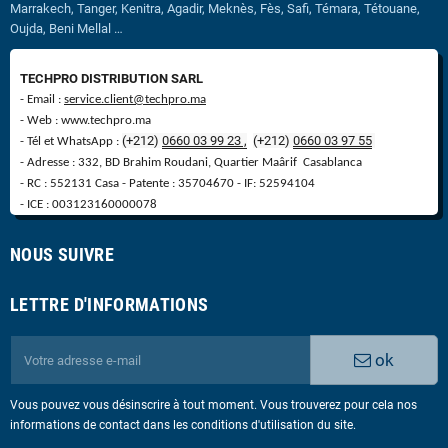
Marrakech, Tanger, Kenitra, Agadir, Meknès, Fès, Safi, Témara, Tétouane,
Oujda, Beni Mellal …
TECHPRO DISTRIBUTION SARL
- Email :
service.client@techpro.ma
- Web : www.techpro.ma
(+212)
0660 03 99 23 ,
(
+
212)
0660 03 97 55
- Tél et WhatsApp :
- Adresse : 332, BD Brahim Roudani, Quartier Maârif Casablanca
- RC : 552131 Casa - Patente : 35704670 - IF: 52594104
- ICE : 003123160000078
NOUS SUIVRE
LETTRE D'INFORMATIONS
ok
Vous pouvez vous désinscrire à tout moment. Vous trouverez pour cela nos
informations de contact dans les conditions d'utilisation du site.