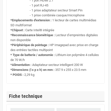
- 1 port HDMI 2.1
- 1 port RJ-45
- 1 prise adaptateur secteur Smart Pin
- 1 prise combinée casque/microphone
*
Emplacements d'extension :
1 lecteur de cartes multimédias
SD multiformat
*
Chipset :
Carte Intel® intégrée
*
Reconnaissance biométrique :
Lecteur d’empreintes digitales
non disponible
*
Périphérique de pointage :
HP Imagepad avec prise en charge
des entrées tactiles multipoint
*
Type de batterie / autonomie :
Lithium-ion polymère 4 cellules
de 70 W/h
*
Alimentation :
Adaptateur secteur intelligent 200 W
*Dimensions (l x p x h) en mm :
357.9 x 255 x 23.5 mm
* POIDS :
2,29 kg
Fiche technique