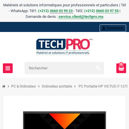
Matériels et solutions informatiques pour professionnels et particuliers | Tél
- WhatsApp: Tél1:
(+212)
0660 03 99 23
- Tél2:
(
+
212)
0660 03 97 55
|
Demande de devis :
service.client@techpro.ma
person
Connexion
0
view_headline
search
chevron_right
chevron_right
chevron_right
PC & Ordinateur
Ordinateur portable
PC Portable HP VICTUS i7-127