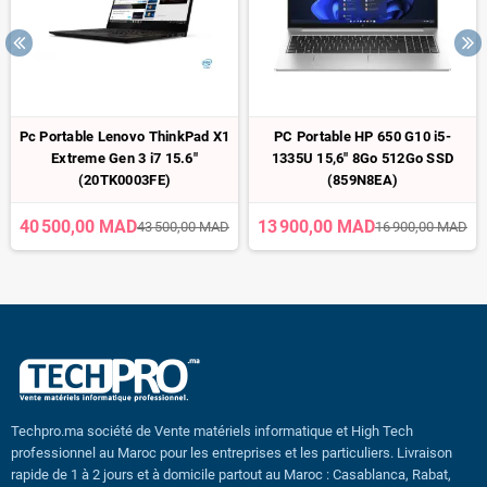
Pc Portable Lenovo ThinkPad X1
PC Portable HP 650 G10 i5-
Extreme Gen 3 i7 15.6"
1335U 15,6" 8Go 512Go SSD
(20TK0003FE)
(859N8EA)
40 500,00 MAD
13 900,00 MAD
43 500,00 MAD
16 900,00 MAD
Techpro.ma société de Vente matériels informatique et High Tech
professionnel au Maroc pour les entreprises et les particuliers. Livraison
rapide de 1 à 2 jours et à domicile partout au Maroc : Casablanca, Rabat,