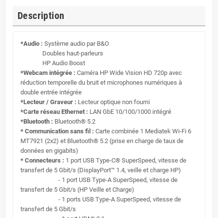
Description
*Audio :
Système audio par B&O
Doubles haut-parleurs
HP Audio Boost
*
Webcam intégrée :
Caméra HP Wide Vision HD 720p avec
réduction temporelle du bruit et microphones numériques à
double entrée intégrée
*
Lecteur / Graveur :
Lecteur optique non fourni
*
Carte réseau Ethernet :
LAN GbE 10/100/1000 intégré
*
Bluetooth :
Bluetooth® 5.2
*
Communication sans fil :
Carte combinée 1 Mediatek Wi-Fi 6
MT7921 (2x2) et Bluetooth® 5.2 (prise en charge de taux de
données en gigabits)
*
Connecteurs :
1 port USB Type-C® SuperSpeed, vitesse de
transfert de 5 Gbit/s (DisplayPort™ 1.4, veille et charge HP)
- 1 port USB Type-A SuperSpeed, vitesse de
transfert de 5 Gbit/s (HP Veille et Charge)
- 1 ports USB Type-A SuperSpeed, vitesse de
transfert de 5 Gbit/s