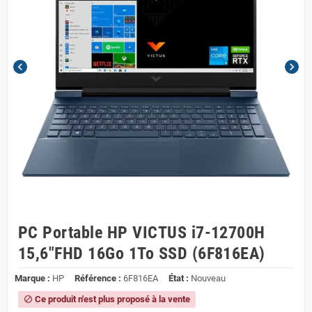
chevron_left
chevron_right
PC Portable HP VICTUS i7-12700H
15,6"FHD 16Go 1To SSD (6F816EA)
Marque :
HP
Référence :
6F816EA
État :
Nouveau
Ce produit n'est plus proposé à la vente
block