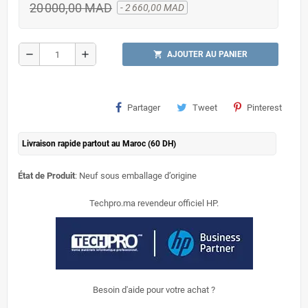
20 000,00 MAD
- 2 660,00 MAD
remove
add
shopping_cart
AJOUTER AU PANIER
Partager
Tweet
Pinterest
Livraison rapide partout au Maroc (60 DH)
État de Produit
: Neuf sous emballage d’origine
Techpro.ma revendeur officiel HP.
Besoin d'aide pour votre achat ?