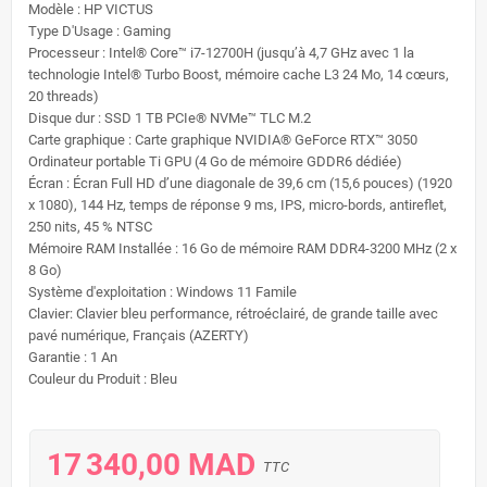
Modèle : HP VICTUS
Type D'Usage : Gaming
Processeur : Intel® Core™ i7-12700H (jusqu’à 4,7 GHz avec 1 la
technologie Intel® Turbo Boost, mémoire cache L3 24 Mo, 14 cœurs,
20 threads)
Disque dur : SSD 1 TB PCIe® NVMe™ TLC M.2
Carte graphique : Carte graphique NVIDIA® GeForce RTX™ 3050
Ordinateur portable Ti GPU (4 Go de mémoire GDDR6 dédiée)
Écran : Écran Full HD d’une diagonale de 39,6 cm (15,6 pouces) (1920
x 1080), 144 Hz, temps de réponse 9 ms, IPS, micro-bords, antireflet,
250 nits, 45 % NTSC
Mémoire RAM Installée : 16 Go de mémoire RAM DDR4-3200 MHz (2 x
8 Go)
Système d'exploitation : Windows 11 Famile
Clavier: Clavier bleu performance, rétroéclairé, de grande taille avec
pavé numérique, Français (AZERTY)
Garantie : 1 An
Couleur du Produit : Bleu
17 340,00 MAD
TTC