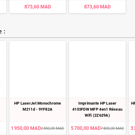
873,60 MAD
873,60 MAD
 :
HP LaserJet Monochrome
Imprimante HP Laser
H
M211d - 9YF82A
4103FDW MFP 4en1 Réseau
Wifi (2Z629A)
1 950,00 MAD
5 700,00 MAD
3
2 550,00 MAD
7 800,00 MAD