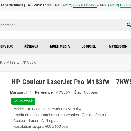
t particuliers | Tél - WhatsApp: Tél1:
(+212)
0660 03 99 23
- Tél2:
(
+
212)
0660 0
sear
SERVEUR
RÉSEAUX
MULTIMEDIA
LOGICIEL
IMPRESSION
t Pro M183fw - 7KW56A
HP Couleur LaserJet Pro M183fw - 7KW
Marque :
HP
Référence :
7KW56A
État :
Nouveau
En stock
check
- Model : HP Couleur LaserJet Pro M183fw
- Imprimante multifonctions ( Impression - Copier - Scan ).
- Couleur - Laser - A4/Legal :
- Résolution jusqu`à 600 x 600 ppp,