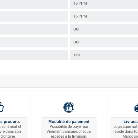
16 PPM
16 PPM
Oui
Oui
1an
s produits
Modalité de paiement
Livrais
 sont neuf et
Possibilité de payer par
Logistique nat
ivré dans son
Virement bancaire, chèque,
rapide dans tou
d'origine.
espèces à la livraison.
Maroc so