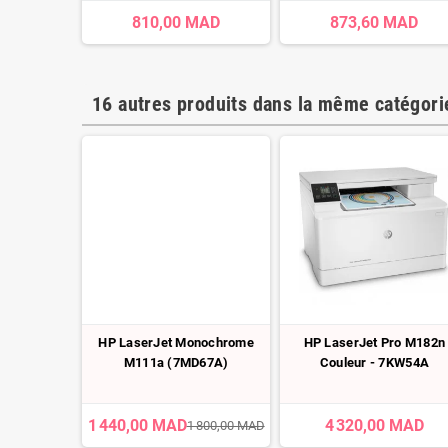
810,00 MAD
873,60 MAD
16 autres produits dans la même catégorie
 Enterprise
HP LaserJet Monochrome
HP LaserJet Pro M182n
nte couleur
M111a (7MD67A)
Couleur - 7KW54A
)
 MAD
1 440,00 MAD
4 320,00 MAD
1 800,00 MAD