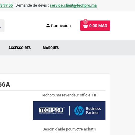
3 97 55
| Demande de devis :
service.client@techpro.ma
0
ch
person
Connexion
0,00 MAD
ACCESSOIRES
MARQUES
56A
Techpro.ma revendeur officiel HP.
Besoin d'aide pour votre achat ?