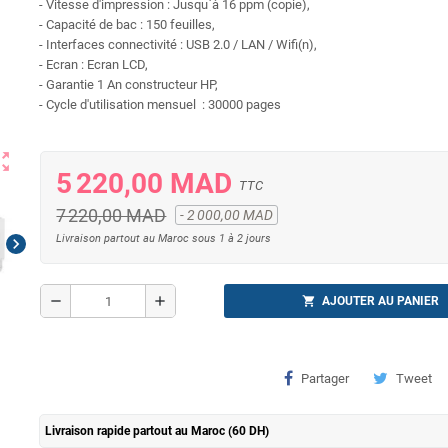
- Vitesse d'impression : Jusqu`à 16 ppm (copie),
- Capacité de bac : 150 feuilles,
- Interfaces connectivité : USB 2.0 / LAN / Wifi(n),
- Ecran : Ecran LCD,
- Garantie 1 An constructeur HP,
- Cycle d'utilisation mensuel : 30000 pages
ut_map
5 220,00 MAD
TTC
7 220,00 MAD
- 2 000,00 MAD
Livraison partout au Maroc sous 1 à 2 jours
chevron_right
remove
add
shopping_cart
AJOUTER AU PANIER
Partager
Tweet
Livraison rapide partout au Maroc (60 DH)