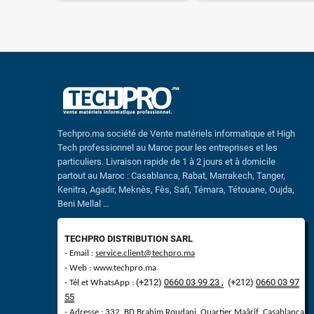
Techpro.ma société de Vente matériels informatique et High
Tech professionnel au Maroc pour les entreprises et les
particuliers. Livraison rapide de 1 à 2 jours et à domicile
partout au Maroc : Casablanca, Rabat, Marrakech, Tanger,
Kenitra, Agadir, Meknès, Fès, Safi, Témara, Tétouane, Oujda,
Beni Mellal …
TECHPRO DISTRIBUTION SARL
- Email :
service.client@techpro.ma
- Web : www.techpro.ma
(+212)
0660 03 99 23 ,
(
+
212)
0660 03 97
- Tél et WhatsApp :
55
- Adresse : 332, BD Brahim Roudani, Quartier Maârif Casablanca