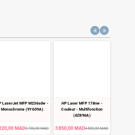
P LaserJet MFP M236sdw -
HP Laser MFP 178nw -
Impriman
Monochrome (9YG09A)
Couleur - Multifonction
3203dw 
(4ZB96A)
Coul
 220,00 MAD
3 850,00 MAD
3 699,00
3 700,00 MAD
4 500,00 MAD