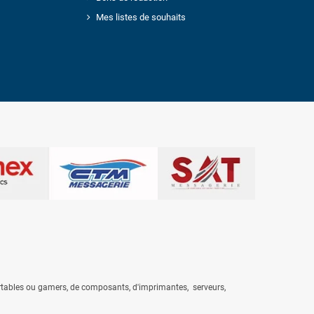
Mes listes de souhaits
rtables
ou gamers, de composants, d'
imprimantes
,
serveurs
,