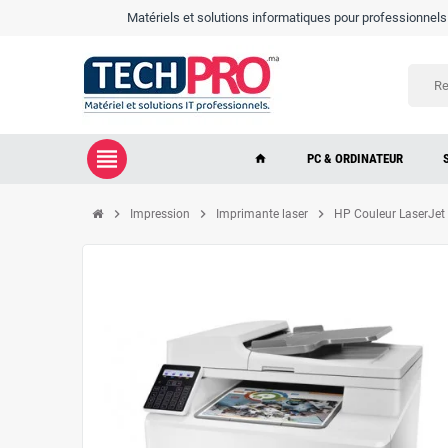
Matériels et solutions informatiques pour professionnels e
view_headline
PC & ORDINATEUR
home
chevron_right
chevron_right
chevron_right
Impression
Imprimante laser
HP Couleur LaserJe