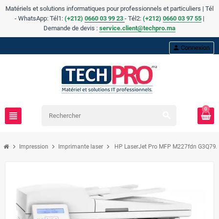
Matériels et solutions informatiques pour professionnels et particuliers | Tél
- WhatsApp: Tél1:
(+212)
0660 03 99 23
- Tél2:
(
+
212)
0660 03 97 55
|
Demande de devis :
service.client@techpro.ma
person
Connexion
0
view_headline
search
chevron_right
chevron_right
chevron_right
Impression
Imprimante laser
HP LaserJet Pro MFP M227fdn G3Q79A 