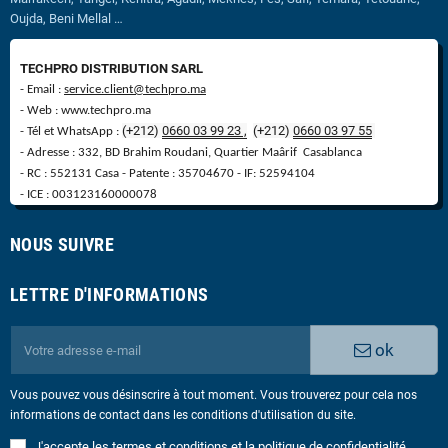
Oujda, Beni Mellal …
TECHPRO DISTRIBUTION SARL
- Email :
service.client@techpro.ma
- Web : www.techpro.ma
(+212)
0660 03 99 23 ,
(
+
212)
0660 03 97 55
- Tél et WhatsApp :
- Adresse : 332, BD Brahim Roudani, Quartier Maârif Casablanca
- RC : 552131 Casa - Patente : 35704670 - IF: 52594104
- ICE : 003123160000078
NOUS SUIVRE
LETTRE D'INFORMATIONS
ok
Vous pouvez vous désinscrire à tout moment. Vous trouverez pour cela nos
informations de contact dans les conditions d'utilisation du site.
J'accepte les termes et conditions et la politique de confidentialité.