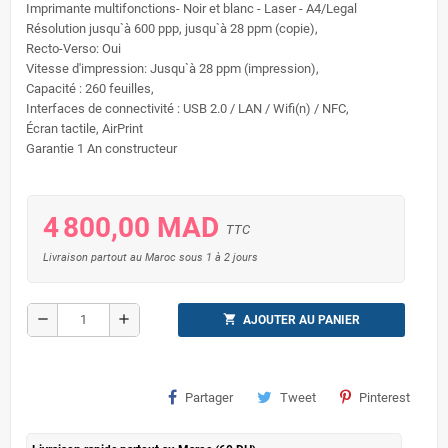
Imprimante multifonctions- Noir et blanc - Laser - A4/Legal
Résolution jusqu`à 600 ppp, jusqu`à 28 ppm (copie),
Recto-Verso: Oui
Vitesse d'impression: Jusqu`à 28 ppm (impression),
Capacité : 260 feuilles,
Interfaces de connectivité : USB 2.0 / LAN / Wifi(n) / NFC,
Écran tactile, AirPrint
Garantie 1 An constructeur
4 800,00 MAD
TTC
Livraison partout au Maroc sous 1 à 2 jours
remove
add
shopping_cart
AJOUTER AU PANIER
Partager
Tweet
Pinterest