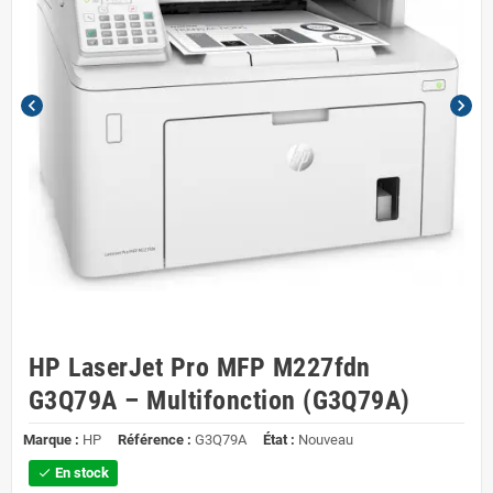
chevron_left
chevron_right
HP LaserJet Pro MFP M227fdn
G3Q79A – Multifonction (G3Q79A)
Marque :
HP
Référence :
G3Q79A
État :
Nouveau
En stock
check