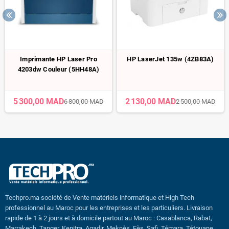
Imprimante HP Laser Pro
HP LaserJet 135w (4ZB83A)
4203dw Couleur (5HH48A)
5 300,00 MAD
2 130,00 MAD
6 800,00 MAD
2 500,00 MAD
Techpro.ma société de Vente matériels informatique et High Tech
professionnel au Maroc pour les entreprises et les particuliers. Livraison
rapide de 1 à 2 jours et à domicile partout au Maroc : Casablanca, Rabat,
Marrakech, Tanger, Kenitra, Agadir, Meknès, Fès, Safi, Témara, Tétouane,